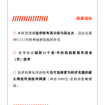
报课须知
◎
本班型强调
追求统考高分段与高名次
，适合志愿
985/211与统考辐射院校的学员
◎
统考协议
辐射32个省/市的戏剧影视导演省
（市）统考
◎
追求轻量化培训统考
也可选择更为经济实惠的薪
火网校导演统考网课
（单价2880元/全程班套餐赠
送）