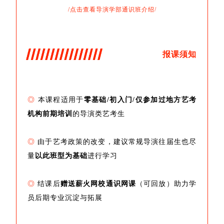
/点击查看导演学部通识班介绍/
报课须知
◎
本课程适用于
零基础/初入门/仅参加过地方艺考
机构前期培训
的导演类艺考生
◎
由于艺考政策的改变，建议常规导演往届生也尽
量
以此班型为基础
进行学习
◎
结课后
赠送薪火网校通识网课
（可回放）助力学
员后期专业沉淀与拓展