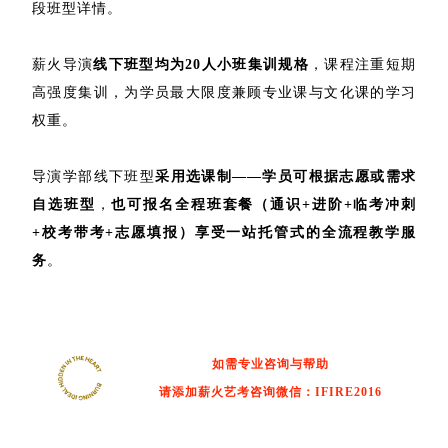
段班型详情。
薪火导演
线下班型均为20人小班集训规格
，课程注重短期
高强度集训，为学员最大限度兼顾专业课与文化课的学习
权重。
导演学部线下班型
采用选课制——学员可根据志愿或需求
自选班型
，
也可报名全程班套餐（通识+进阶+临考冲刺
+校考带考+志愿填报）享受一站托管式的全流程教学服
务
。
如需专业咨询与帮助
请添加薪火艺考咨询微信：IFIRE2016