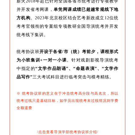
薪火2018年起已针对全国各省市统考进行专项教学
并开发省考网课，
单凭网课成绩已超越常规线下地
方机构
。2023年北京校区结合艺考新政成立12位统
考考官领衔的专案组专项教研全国导演统考并开发
统考线下集训。
统考协议班
开设于各省/市（统）考前夕，课程形式
为小班集训+一对一小课
。针对戏剧影视导演统考
中指定的
“文学作品朗诵”、“命题表演”、“文学作
品写作”
三大考试科目进行临考突击与模考精练。
※ 统考协议班的意义在于冲击统考高分段与高名次，所以
统考过线只是基础目标，如学员出现统考未过线情况则学费
全额退费
/点击查看导演学部统考协议班介绍/