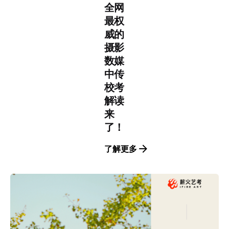
全网
最权
威的
摄影
数媒
中传
校考
解读
来
了！
了解更多