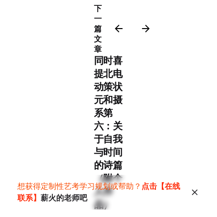
下
一
篇
文
章
同时喜
提北电
动策状
元和摄
系第
六：关
于自我
与时间
的诗篇
（附个
想获得定制性艺考学习规划或帮助？
点击【在线
人作
联系】
薪火的老师吧
品）