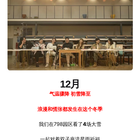
12月
气温骤降 初雪降至
浪漫和慌张都发生在这个冬季
我们在798园区看了
4
场大雪
一起对着双子座流星雨祈福