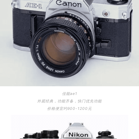
佳能ae1
外观经典，功能齐备，快门优先功能
价格便宜约900-1200元