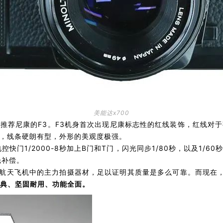
美能达x700
推荐尼康的F3。F3机身首次出现尼康标志性的红线装饰，红线对
，线条硬朗有型，外形的美观度极强。
快门1/2000-8秒加上B门和T门，闪光同步1/80秒，以及1/
光补偿。
是NASA航天飞机中的主力拍摄器材，足以证明其质量是多么可靠。而现在
典、坚固耐用、功能全面。