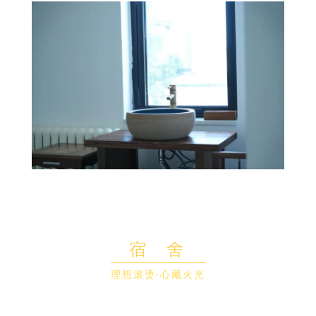
隔空围观一下探月基地宿舍吧~
这里有我们为千禧世代的小火苗们
制定专属哒快乐成长攻略~
宿 舍
理想滚烫·心藏火光
薪火的住宿区分为4人间和2人间
还有宽敞的柜子供你们使用~