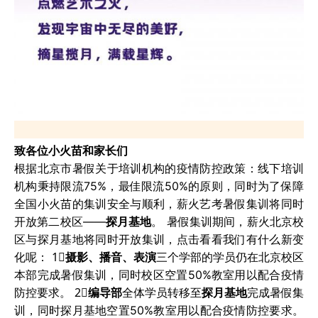
点此展开
致各位小火苗和家长们
致各位小火苗和家长们
根据北京市暑假关于培训机构的疫情防控政策：线下培训
机构秉持限流75%，最佳限流50%的原则，同时为了保障
全国小火苗的集训安全与顺利，薪火艺考暑假集训将同时
根据北京市暑假关于培训机构的疫情防控政
开放第二校区——
探月基地
。 暑假集训期间，薪火北京校
策：线下培训机构秉持限流75%，最佳限流
区与探月基地将同时开放集训，点击看看我们有什么新变
50%的原则，同时为了保障全国小火苗的集训
化呢： 1⃣️
摄影、播音、表演
三个学部的学员仍在北京校区
安全与顺利，薪火艺考暑假集训将同时开放第
本部完成暑假集训，同时校区空置50%教室用以配合疫情
二校区——
探月基地
。
防控要求。 2⃣️
编导部
全体学员转移至
探月基地
完成暑假集
暑假集训期间，薪火北京校区与探月基地将同
训，同时探月基地空置50%教室用以配合疫情防控要求。
时开放集训，点击看看我们有什么新变化呢：