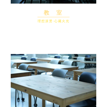
教 室
理想滚烫·心藏火光
桌椅板凳记载着你的苦读时刻
黑板上密密麻麻的教案
提醒你要为了梦想更努力
墙壁上信马由缰的涂鸦为你开拓艺术的疆界
午休时刻，别忘了扭头看看窗外的好风景~