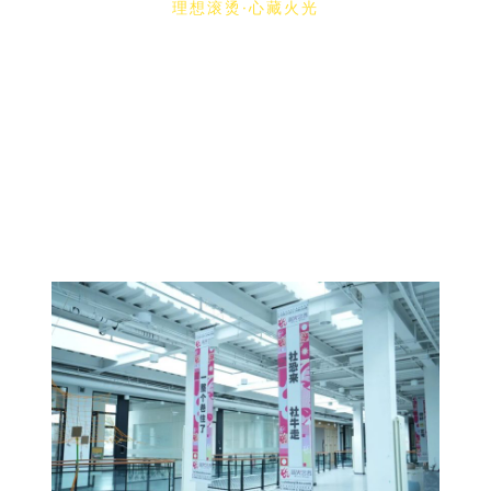
理想滚烫·心藏火光
我们的探月校区
共有1万平的宽敞校区投入使用
走廊、教室、茶水间，休息室……
你可以看到各种读书的身影
在薪火的探月校区里，思考无处不在
弯曲的走廊和旋转楼梯
似乎时刻都在对小火苗们诉说
「不走规则路」
艺术无重复，真正的艺术精神就是冲破规则