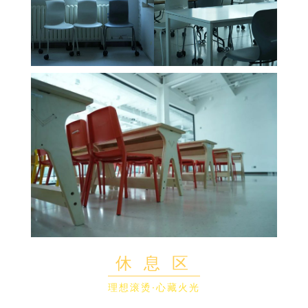
休 息 区
理想滚烫·心藏火光
没了板板正正的桌椅和诺大的黑板