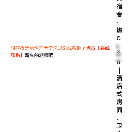
宿
舍
·
燃
C
L
想获得定制性艺考学习规划或帮助？
点击【在线
U
联系】
薪火的老师吧
B
｜
酒
店
式
房
间
、
卫