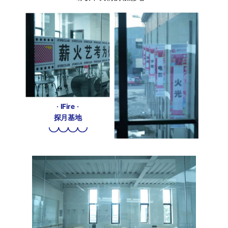
· IFire ·
探月基地