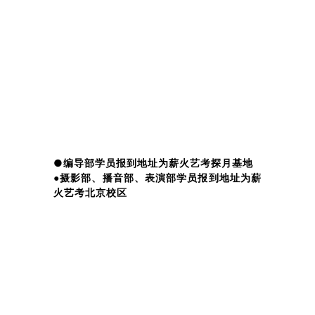
要不断捍卫艺术教育的尊严
要让每一位来薪火的家长和同学
都感受到艺术馈赠于我们的
无价的真诚和自由
在薪火，不断雄壮的“醒狮”们
会看到希望之火和前路之光
在薪火，让你融入艺术
迈向名校，实现理想
●编导部学员报到地址为薪火艺考探月基地
●
摄影部、播音部、表演部学员报到地址为薪
火艺考北京校区
出镜
/ 莫恩思 小杰
LikO 夏目
编辑 / LikO
视觉 / Mia
拍摄 / 托马斯
剪辑 / 小杰