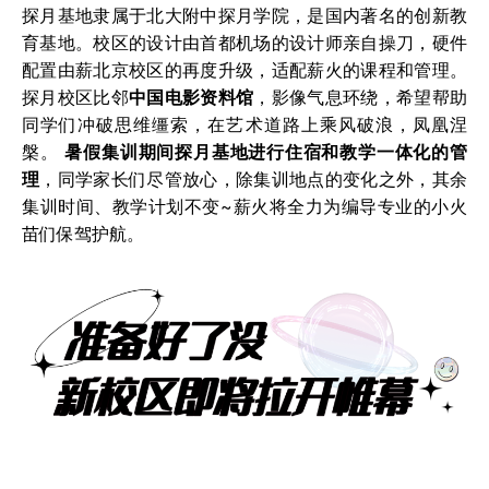
1⃣️
摄影、播音、表演
三个学部的学员仍在北京
探月基地隶属于北大附中探月学院，是国内著名的创新教
校区本部完成暑假集训，同时校区空置50%教
育基地。校区的设计由首都机场的设计师亲自操刀，硬件
室用以配合疫情防控要求。
配置由薪北京校区的再度升级，适配薪火的课程和管理。
2⃣️
编导部
全体学员转移至
探月基地
完成暑假集
探月校区比邻
中国电影资料馆
，影像气息环绕，希望帮助
训，同时探月基地空置50%教室用以配合疫情
同学们冲破思维缰索，在艺术道路上乘风破浪，凤凰涅
防控要求。
槃。
暑假集训期间探月基地进行住宿和教学一体化的管
理
，同学家长们尽管放心，除集训地点的变化之外，其余
集训时间、教学计划不变~薪火将全力为编导专业的小火
苗们保驾护航。
探月基地隶属于北大附中探月学院，是国内著
名的创新教育基地。
校区的设计由首都机场的
设计师亲自操刀，硬件配置由薪北京校区的再
度升级，适配薪火的课程和管理。探月校区比
邻
中国电影资料馆
，影像气息环绕，希望帮助
同学们冲破思维缰索，在艺术道路上乘风破
浪，凤凰涅槃。
暑假集训期间探月基地进行住宿和教学一体化
的管理
，同学家长们尽管放心，除集训地点的
变化之外，其余集训时间、教学计划不变~薪
火将全力为编导专业的小火苗们保驾护航。