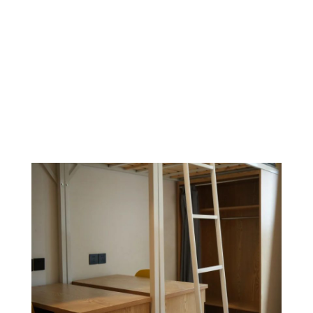
空调暖气齐全，床品灯具也全部就位
洗手间内设施齐全
室内温馨的灯光和宽敞的桌椅伴你阅读
快来入住鸭！
走廊配备了茶水间和洗衣机
以及IFIRE自助饮吧
是火苗们重要的能量补给站
文常、专业课学习
都没有良好的精神状态重要
各位小火苗最好不要熬夜哦~