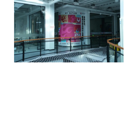
哥白尼曾说：
“醒智的狮，为理性的美而吼；
智慧的火，为理想的美而燃。”
在这个“众人皆卷”的时代
薪火仍然在用心为每一位艺考生
创造最好的条件
种植栽培的一花一草
有序摆放的一桌一椅
也都在见证着每位同学茁壮的成长
欣赏艺术需要门槛，学习艺术更要用心
所以我们时刻在提醒自己