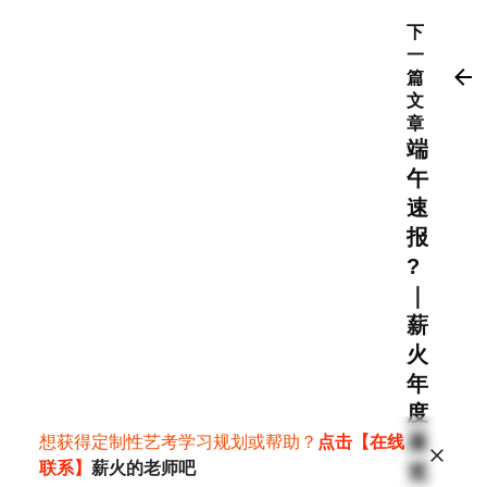
下
一
篇
文
章
端
午
速
报
?
｜
薪
火
年
度
展
想获得定制性艺考学习规划或帮助？
点击【在线
联系】
薪火的老师吧
览