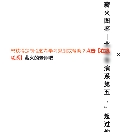
薪
火
图
鉴
｜
北
想获得定制性艺考学习规划或帮助？
点击【在线
电
联系】
薪火的老师吧
导
演
系
第
五
，
“
超
过
他