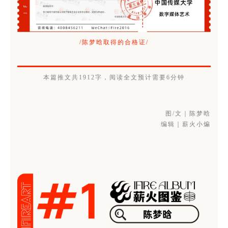
/陈梦晗取得的合格证/
本篇推文共1912字，阅读全文预计需要6分钟
图/文｜陈梦晗
编辑｜薪火小煸