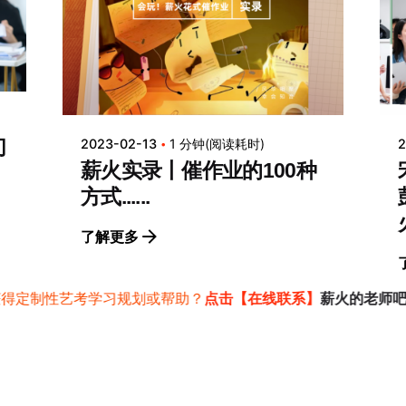
们
2023-02-13
1 分钟(阅读耗时)
2
薪火实录丨催作业的100种
方式......
了解更多
获得定制性艺考学习规划或帮助？
点击【在线联系】
薪火的老师
l Rights Reserved.
京