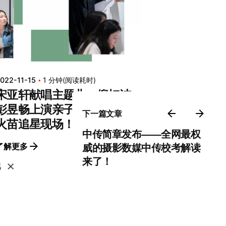
022-11-15
1 分钟(阅读耗时)
宋亚轩献唱主题曲，倪虹洁
彭昱畅上演亲子档？直击小
下一篇文章
火苗追星现场！
中传简章发布——全网最权
了解更多
威的摄影数媒中传校考解读
来了！
吧
公网安备 11010502044871号
|
京ICP备14026546号-2