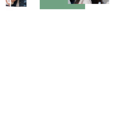
2022-11-15
1 分钟(阅读耗时)
宋亚轩献唱主题曲，倪虹
洁彭昱畅上演亲子档？直
击小火苗追星现场！
了解更多
Copyright©2012-2024, 薪火艺考官方网站
Ifire.Art
All
Rights Reserved.
京公网安备 11010502044871号
|
京ICP备14026546号-2