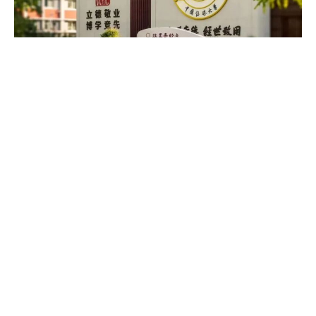
2023-10-
26
1 分钟(阅读耗时)
终于官
宣，新艺
考时代还
是到来
了！
了解更多