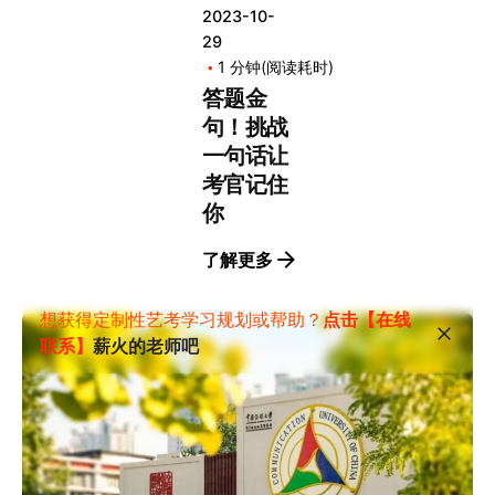
2023-10-
29
1 分钟(阅读耗时)
答题金
句！挑战
一句话让
考官记住
你
了解更多
想获得定制性艺考学习规划或帮助？
点击【在线
联系】
薪火的老师吧