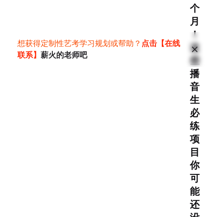
个
月
！
想获得定制性艺考学习规划或帮助？
点击【在线
这
联系】
薪火的老师吧
些
播
音
生
必
练
项
目
你
可
能
还