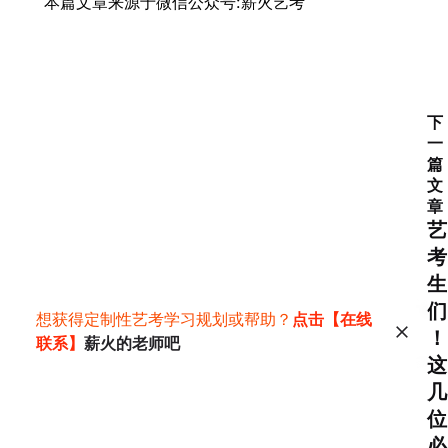
本篇文章来源于微信公众号:薪火艺考
下
一
篇
文
章
艺
考
生
们
想获得定制性艺考学习规划或帮助？
点击【在线
！
联系】
薪火的老师吧
这
几
位
必