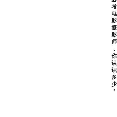
考
电
影
摄
影
师
，
你
认
识
多
少
！
Related Posts