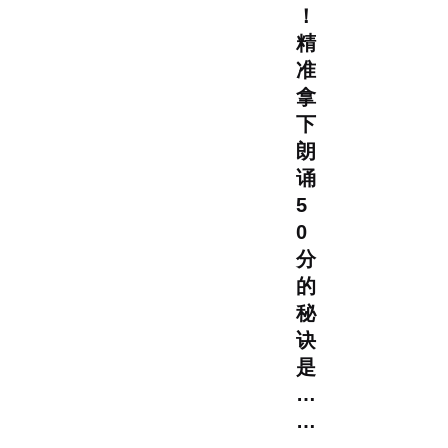
！
精
准
拿
下
朗
诵
5
0
分
的
秘
诀
是
…
…