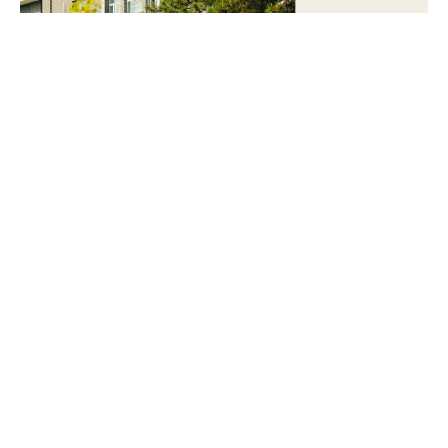
2024-
01-08
1 分钟(阅读耗时)
中
传
简
章
发
布