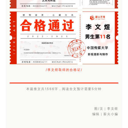
/李文煜取得的合格证/
本篇推文共1566字，阅读全文预计需要5分钟
图/文｜李文煜
编辑｜薪火小煸