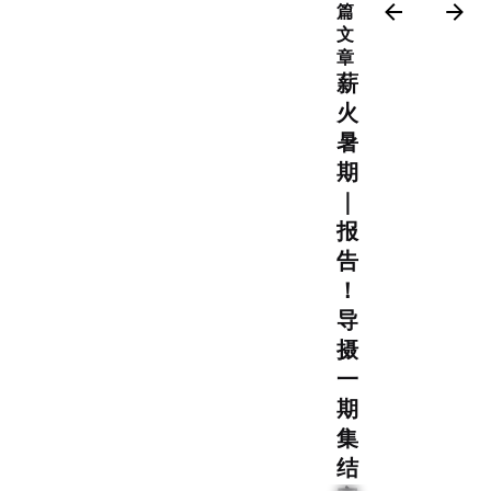
篇
文
章
薪
火
暑
期
｜
报
告
！
导
摄
一
期
集
结