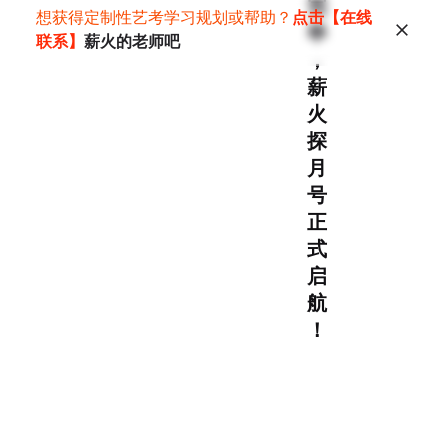
完
想获得定制性艺考学习规划或帮助？
点击【在线
毕
联系】
薪火的老师吧
，
薪
火
探
月
号
正
式
启
航
！
Related Posts