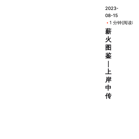
2023-
08-15
1 分钟(阅读耗时
薪
火
图
鉴
｜
上
岸
中
传
，
艺
考
就
是