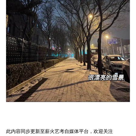
Y
our
hard
work
will surely pay of
老天不负有心人，不
负努力的高三生！加油！
此内容同步更新至薪火艺考自媒体平台，欢迎关注