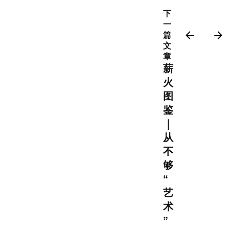
下
一
篇
文
章
薪
火
图
鉴
｜
从
不
够
“
艺
术
”