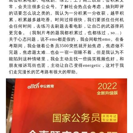
就会积累电影、电视剧、综艺，上了高三以后，会积累文
常，会关注很多公众号。了解社会热点会考虑，抽到即评
的话要怎么说之类的。我认为一分积累一分收获，越早积
累，积累越多越吃香。时间过得很快，我们要抓住任何机
会任何时间，去练习去刷题去看电影，让自己的武器弹药
更完备。（我制片考的题我都积累过，也都练过，so…）
关于心态问题，说不emo都是假的，我会间歇性emo。在备
考期间，我会做着公务员3500突然就开始焦虑，焦虑做不
完题，焦虑题太难…也会一宿一宿睡不着，但是我认为不
能陷到这种情绪里，我会主动去找一些搞笑视频也好，和
朋友倾诉骂街也罢，主动让自己变得energetic，这对于我
们走完漫长的艺考路有很大的帮助。