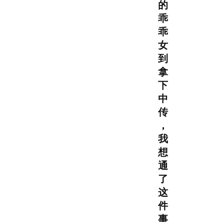
的
乖
乖
女
到
拿
下
中
传
，
我
想
通
了
这
件
事