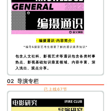
垂直领域、内容丰富、深入浅出、观点分享
· 课程目录 ·
【编摄通识】电影从何而来|探索电影起源
【编
摄通识】电影从何而来|前期筹备都做些什么
【编摄通识】电影从何而来|导演组的前期筹备
· 编摄通识·内容简介 ·
【编摄通识】电影从何而来|摄影组的前期筹备
*编导&摄影艺考生都要了解的通识素养知识*
【编摄通识】电影从何而来|制片组的前期筹备
包含人文社科、影视艺术等通识
包含各类时事
【编摄通识】电影从何而来|美术录音后期的前
热点、影视基础知识
垂直领域、内容丰富、深
期筹备
【编摄通识】电影从何而来|拍摄阶段的
入浅出、观点分享。
协作模式
【编摄通识】电影从何而来|宣传与发
02 导演专栏
行
已上线67节
【编导通识】赛博朋克：从电影视效到意识形