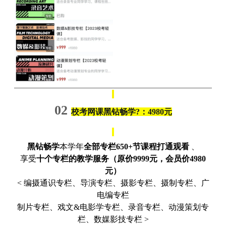
02
校考网课黑钻畅学?：4
980元
黑钻畅学
本学年
全部专栏650+节课程打通观看
、
享受
十
个
专栏的教学服务（原价9999元，会员价4980
元）
< 编摄通识专栏、导演专栏、摄影专栏、摄制专栏、广
电编专栏
制片专栏、
戏文&电影学专栏、录音专栏、动漫策划专
栏、数媒影技专栏 >