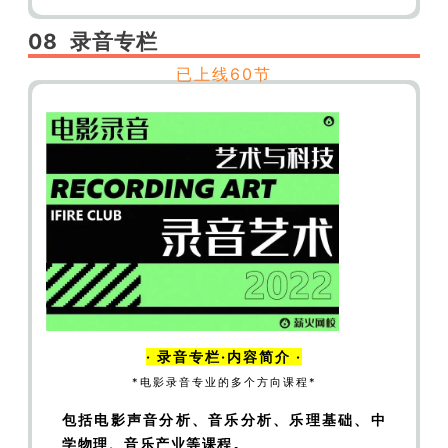
分析（二）
【广导】广告创意——影视广告分析
08
录音
专栏
（三）
【广导】广告创意——影视广告分析
（四）
【广导】广告创意——总结
已上线60节
? 02 制片管理方向
【制片】从《囧妈》院线转网聊开：后疫情时代
放映终端的变化
【制片】从《囧妈》院线转网聊
开：系列视角与大盘视角
【制片】从《囧妈》院
线转网聊开：档期变动与保底发行
【制片】从
《囧妈》院线转网聊开：试映会与报复性观影
· 录音专栏·内容简介 ·
【制片】从《囧妈》院线转网聊开：线上首发与
*电影录音专业的多个方向课程*
院线生存问题
【制片】从《囧妈》院线转网聊
开：特殊时期对民众习惯的改变
【制片】现实主
包括电影声音分析、音乐分析、乐理基础、中
学物理、音乐产业等课程。
义题材与真实事件改编——《少年的你》（上）