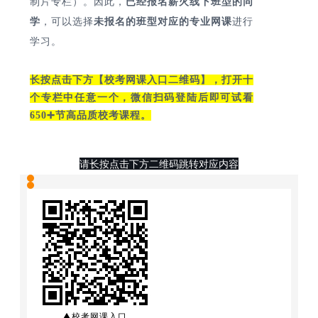
制片专
栏
）
。
因
此
，
已经报名薪火线下班型的同
学
，可以
选择
未报名的班型对应的专业网课
进行
学习。
长按点击下方【校考网课入口二维码】，打开十
个专栏中任意一个，微信扫码登陆后即可试看
650➕节高品质校考课程。
请长按点击下方二维码跳转对应内容
▲校考网课入口