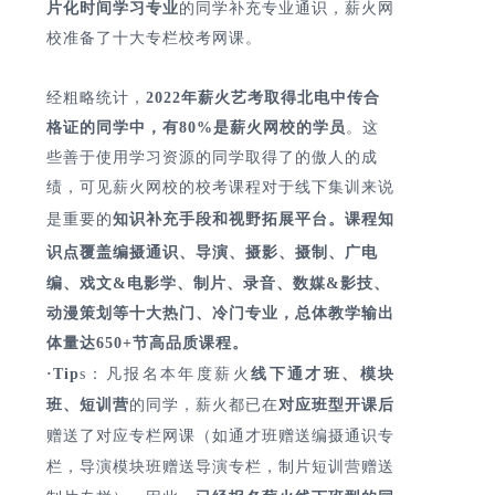
片化时间学习专业
的同学补充专业通识，薪火网
校准
备了十
大专栏
校考网课。
经粗略统计，
2022
年薪火艺考取得北电中传合
格证的同学中，有80%是薪火网校的学员
。这
些善于使用学习资源的同学取得了的傲人的成
绩，可见薪火网校的校考课程对于线下集训来说
是重要的
知识补充手段和视野拓展平台。
课程
知
识点
覆盖编摄通识、导演、摄影、摄制、广电
编、戏文&电影学、制片、录音、数媒&影技、
动漫策划等十大热门、冷门专业，总体教学输出
体量达650+节高品质课程。
·Tip
s：
凡报
名本年度
薪火
线下通才班、模块
班、短训营
的同
学，
薪火
都已在
对应班型
开课后
赠
送了
对
应
专
栏
网
课
（
如通
才
班赠
送
编摄
通识专
栏
，导演模块班
赠
送
导演
专
栏，
制片
短
训营
赠
送