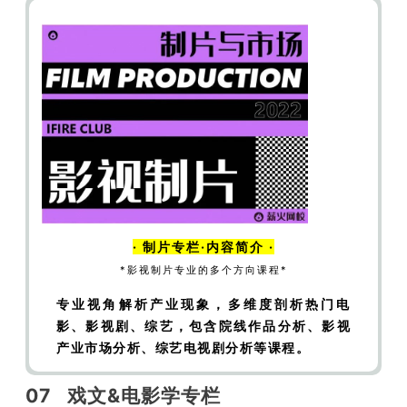
同时也包含数媒、动漫等冷门
小众
专业的校
考课程
· 课
程目录
·
?
01 导演方向
【导演】导演研究——伯格曼
【导演】导演研究
——贾樟柯
【导演】导演研究——杨德昌
【导
演】导演研究——李安
【导演】你必须了解的电
影节——戛纳电影节
【导演】你必须了解的电影
节——威尼斯电影节
【导演】你必须了解的电影
·
制片
专栏·内容简介 ·
节之柏林电影节——柏林电影节的诞生
【导演】
*
影视制片专业
的多个方向课程*
你必须了解的电影节之柏林电影节——红高粱与
专业视角解析产业现象，多维度剖析热门电
柏林电影节
【导演】你必须了解的电影节之柏林
影、影视剧、综艺，
包含院线作品分析、影视
电影节——2020年的柏林电影节
【导演】你必须
产业市场分析、综艺电视剧分析等课程。
了解的电影节之奥斯卡——奥斯卡的诞生
【导
演】你必须了解的电影节之奥斯卡——奥斯卡与
07
戏文&电影学
专栏