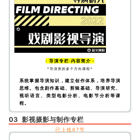
态|赛博朋克概述
【编导通识】赛博朋克：从电
影视效到意识形态|含义及诞生背景
【编导通
识】赛博朋克：从电影视效到意识形态|文学及
影像作品
【编导通识】赛博朋克：从电影视效到
意识形态|《银翼杀手》
【编导通识】赛博朋
克：从电影视效到意识形态|《银翼杀手2049》
【编导通识】赛博朋克：从电影视效到意识形
· 导演专栏·内容简介 ·
态|《黑客帝国》（上）
【编导通识】赛博朋
*导演类的多个方向课程*
克：从电影视效到意识形态|《黑客帝国》
系统掌握导演知识，建立创作体系，培养导演
（下）
思维。
包含剧作基础、剪辑基础、
导演研究、
视听语言、
类型电影分析、电影节分析等课
程。
03
影视摄影与制作
专栏
【编摄通识】美学基础——文艺复兴与审美体验
已上线67节
【编摄通识】美学基础——画展欣赏与审美培养