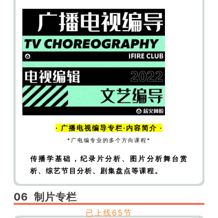
斯福
【编摄通识】大世界|人物|甘地
【编摄通
识】大世界|人物|马丁路德金
【编摄通识】大世
界|人物|女权运动代表人物
·
广播电视编导
专栏·内容简介 ·
*广电编专业的多个方向课程*
传播学基础，纪录片分析、图片分析
舞台赏
· 编导专栏·内容简介 ·
析、综艺节目分析、剧集盘点等课程。
*编导大类的多个方向课
程*
06
制片
专栏
包含导演、电影学&制片、
广电编、戏文
热
已上线65节
门
校考专
业课程