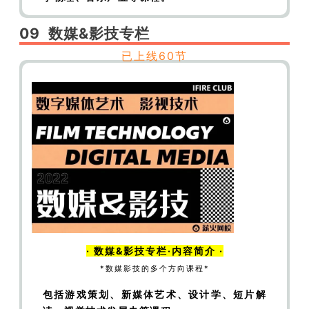
【制片】现实主义题材与真实事件改编——《少
09
数媒&影技
专栏
年的你》（下）
【制片】现实主义题材与真实事
已上线60节
件改编——《我和我的祖国》（1）
【制片】现
实主义题材与真实事件改编——《我和我的祖
国》（2）
【制片】现实主义题材与真实事件改
编——《我和我的祖国》（3）
【制片】现实主
义题材与真实事件改编——《我不是药神》
（1）
【制片】现实主义题材与真实事件改编
——《我不是药神》（2）
【制片】现实主义题
材与真实事件改编——《我不是药神》（3）
【制片】现实主义题材与真实事件改编——《我
不是药神》（4）
【制片】2019电影行业热点案
· 数媒&影技专栏·内容简介 ·
例分析
【制片】产业视角下的国产电影发展梳理
*数媒影技的多个方向课程*
——从第五代现实主义到商业青春片
【制片】产
包括游戏策划、新媒体艺术、设计学、短片解
业视角下的国产电影发展梳理——从架空古装奇