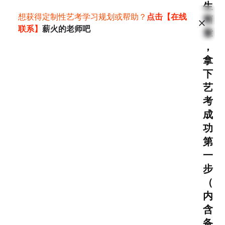
生
文】美剧的秘密：首播集的魔法|美式短剧《致
想获得定制性艺考学习规划或帮助？
点击【在线
简
命女人》（上）
【戏文】美剧的秘密：首播集的
联系】
薪火的老师吧
章
魔法|美式短剧《致命女人》（下）
【戏文】美
，
剧的秘密：首播集的魔法|美式长剧《良医》
拿
（上）
【戏文】美剧的秘密：首播集的魔法|美
下
式长剧《良医》（下）
【戏文】从“五感”挖掘散
艺
文创作感受力——艺考需要什么样的散文
【戏
考
文】从“五感”挖掘散文创作感受力——创作基
成
功
础：感受力
【戏文】从“五感”挖掘散文创作感受
第
力——从感受上升到感悟
【戏文】如何创作好的
一
散文事件——情感矛盾：龙应台《魂归》（上）
步
【戏文】如何创作好的散文事件——情感矛盾：
（
龙应台《魂归》（下）
【戏文】如何创作好的散
内
文事件——创作者视角：是枝裕和《比海更深》
含
【戏文】不想做老饕的吃货不是好作家——品味
备