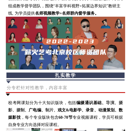
组成教学督学团队，围绕
“丰富学科视野+拓展边界知识”教研主
线, 为学员提供
名师视频教学+名师群内督学服务。
扎实教学
分专栏针对性教学，内容丰富
校考网课划分为十大知识版块，包括
编摄通识基础、
导演、
摄
影、摄制、
广电编、
制片、
戏文&电影学、录音、动漫策划、数
媒影技
，每个专业版块包含
60-70节
专业视频课程，学员可根据
自身专业方向选择对应课程。