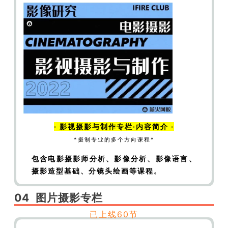
【编摄通识】美学基础——主流审美与精英话语
权
【编摄通识】美学基础——美术史积累与鉴赏
能力
【编摄通识】美学基础——美学批评与社会
现象批评
【编摄通识】美学基础——审美规则与
文化灌输
【编摄通识】美学基础——消费型娱乐
和纯艺术
【编摄通识】美学基础——人人都是艺
术家
【编摄通识】美学基础——艺术独立性与形
式为先
【编摄通识】美学基础——精神消费与纬
·
影视摄影与制作
专栏·内容简介 ·
度拓展
*摄制专业的多个方向课程*
包含电影摄影师分析、影像分析、影像语言
、
摄影造型基础、分镜头绘画等课程。
【编摄通识】成就高质量书单——开篇感知
【编
04
图片摄影
专栏
摄通识】成就高质量书单——纪德作品选讲
已上线60节
（上）
【编摄通识】成就高质量书单——纪德作