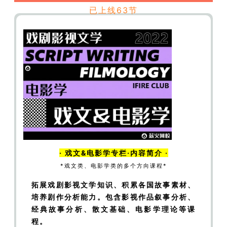
政治
【导演】你必须了解的电影节之奥斯卡——
已上线63节
奥斯卡的公关大战
【导演】你必须了解的电影节
之奥斯卡——《寄生虫》的获奖
【导演】类型电
影面面观——黑色电影
【导演】类型电影面面观
——科幻电影
【导演】类型电影面面观——武侠
电影
【导演】类型电影面面观——美国西部电影
–
【广导】广告创意——广告的定义
【广导】
广告创意——中国广告发展史（上）
【广导】广
告创意——中国广告发展史（下）
【广导】广告
创意——你所要了解的广告人
【广导】广告创意
·
戏文&电影学
专栏·内容简介 ·
——营销经典案例分析（上）
【广导】广告创意
*戏文类、电影学类的多个方向课程*
——营销经典案例分析（下）
【广导】广告创意
拓展戏剧影视文学知识、积累各国故事素材、
——平面广告分析（上）
【广导】广告创意——
培养剧作分析能力。
包含影视作品叙事分析、
平面广告分析（下）
【广导】广告创意——影视
经典故事分析、散文基础、电影学理论等课
广告分析（一）
【广导】广告创意——影视广告
程。