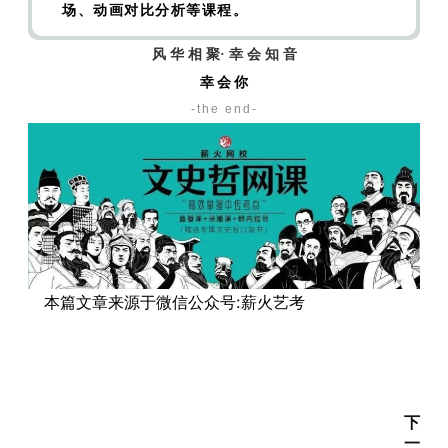
2020——2020贺岁档影片前瞻
【制片】盘点
场、动画对比分析等课程。
2020——“救市主”《八佰》和复工后的电影市场
风 华 相 聚· 幸 会 知 音
【制片】盘点2020——复盘《我在时间尽头等
幸 会 你
你》的票房奇迹
【制片】盘点2020——木兰和诺
-the end-
兰——好莱坞2020“全村的希望”
【制片】盘点
2020——《金刚川》的主旋律拼盘电影启示
【制
片】2021“最强春节档”展望
本篇文章来源于微信公众号:薪火艺考
? 03 戏剧影视文学方向
【戏文】我们为什么喜欢故事|电影故事千层套
路的秘密——东方通俗传奇故事
【戏文】我们为
什么喜欢故事|电影故事千层套路的秘密——西
下
方通俗传奇故事
【戏文】我们为什么喜欢故事|
一