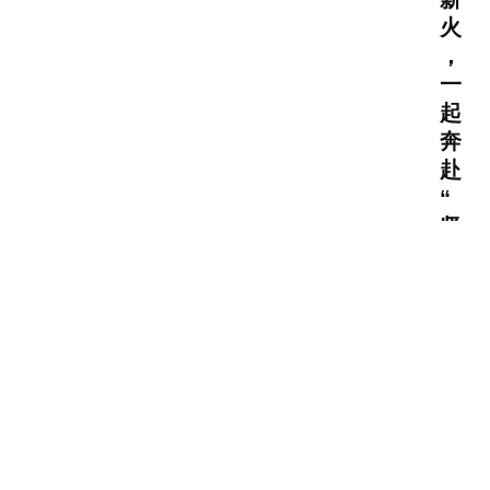
火
，
一
起
奔
赴
“
坚
如
磐
石
”
之
约
！
了解