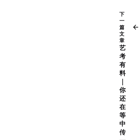
下
一
篇
文
章
艺
考
有
料
｜
你
还
在
等
中
传