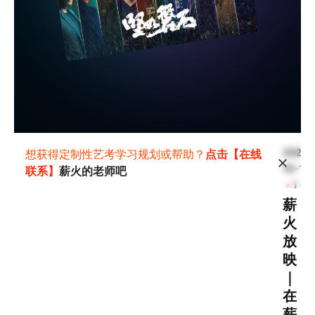
2023-
想获得定制性艺考学习规划或帮助？
点击【在线
10-13
联系】
薪火的老师吧
1 分
薪
火
放
映
｜
在
薪