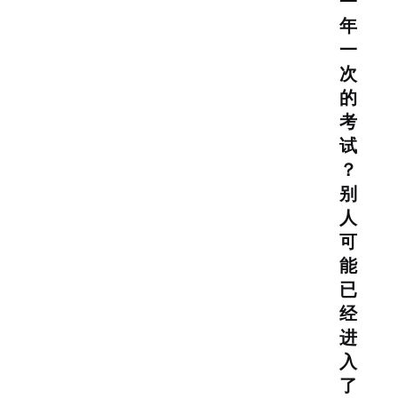
一
年
一
次
的
考
试
？
别
人
可
能
已
经
进
入
了