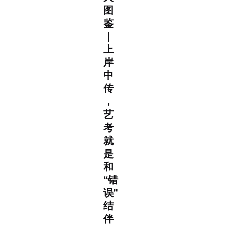
图
鉴
｜
上
岸
中
传
，
艺
考
就
是
和
“错
误”
结
伴