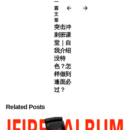
一
篇
文
章
突击冲
刺班课
堂｜自
我介绍
没特
色？怎
样做到
逢面必
过？
Related Posts