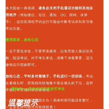
各大院校一再强调，
请务必关闭手机通话功能和其他应
用程序
（例如微信、短信、通知、QQ、闹钟、录屏
等），这些应用程序的运行可能会中断考试录制而导致
考试失败。
整理装容，放松心态
一定不要化浓妆，不要带美瞳等，以免导致人脸识别失
败，耽误考试。对于考生来说，清爽干净最重要，适当
修饰痘印瑕疵即可。
放松心态，平时多对着镜子、手机进行一些训练，
考试
在看镜头时，把视线轻轻地集中落在镜头的下沿，这样
1、遇软件bug导致考试异常的艺考生
才能让考官感到你在看着他。
一定要第一时间联系招生办！
高峰时期可能话务繁忙，
温馨提示
一定要坚持与招生办取得联系！