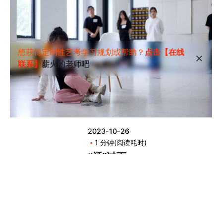
想获得定制性艺考学习规划或帮助？
点击【在线
联系】
薪火的老师吧
2023-10-26
1 分钟(阅读耗时)
“活”过下
一场！i人
集体小品
考试生存
指南