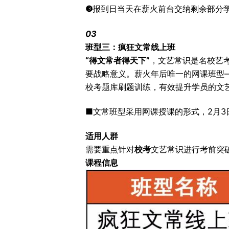
❸
报到日当天在薪火前台交纳剩余部分
03
班型三：疯狂文常线上班
“得文常者得天下”
，文艺常识是名校艺
要战略意义。薪火年后唯一的网课班型
校考题库刷题训练，有效提升学员的文
■文常班型采用网课授课的形式，2月3日
适用人群
需要重点针对
校考
文艺常识进行考前突
课程信息