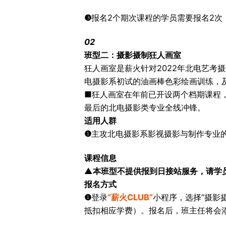
❸
报名2个期次课程的学员需要报名2次
02
班型二：摄影摄制狂人画室
狂人画室是薪火针对2022年北电艺考
电摄影系初试的油画棒色彩绘画训练，
■狂人画室在年前已开设两个档期课程
最后的北电摄影类专业全线冲锋。
适用人群
❶
主攻北电摄影系影视摄影与制作专业
课程信息
▲
本班型不提供报到日接站服务，请学
报名方式
❶
登录
“薪火CLUB”
小程序，选择“摄影
抵扣相应学费）。报名后，班主任将会