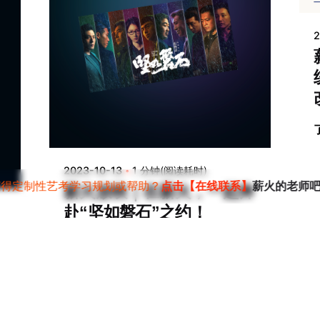
2
2023-10-13
1 分钟(阅读耗时)
获得定制性艺考学习规划或帮助？
点击【在线联系】
薪火的老师
薪火放映｜在薪火，一起奔
赴“坚如磐石”之约！
堂
了解更多
艺