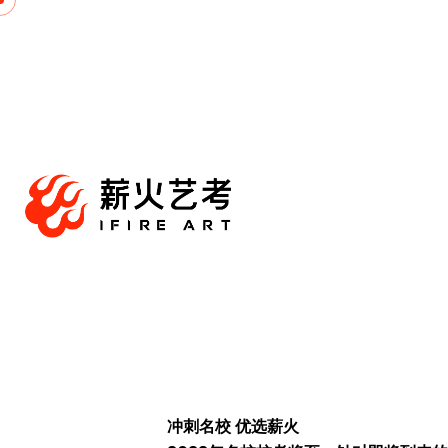
跳
至
内
容
冲刺名校 优选薪火