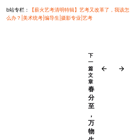
b站专栏：
【薪火艺考清明特辑】艺考又改革了，我该怎
么办？|美术统考|编导生|摄影专业|艺考
下
一
篇
文
章
春
分
至
，
万
物
生