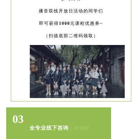
播音
双线开放日
活动的同学们
即可获得
1000
元课程优惠券~
（扫描底部二维码领取）
03
.
全专业线下咨询
｜
IFIRE